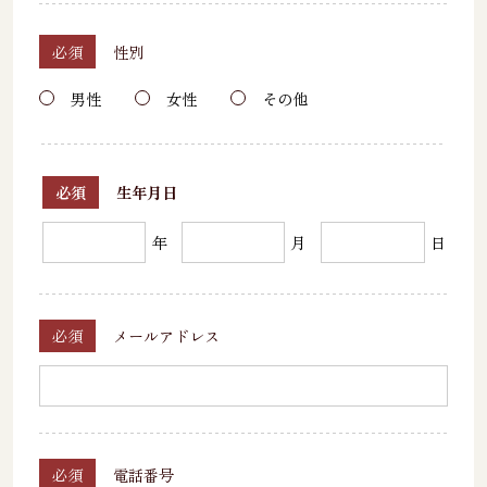
必須
性別
男性
女性
その他
必須
生年月日
年
月
日
必須
メールアドレス
必須
電話番号