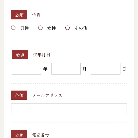
必須
性別
男性
女性
その他
必須
生年月日
年
月
日
必須
メールアドレス
必須
電話番号