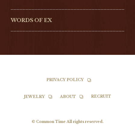
G-SHOCK
EDOX
NORQAIN
BALL
WORDS OF EX
TISSOT
PRIVACY POLICY
RECRUIT
JEWELRY
ABOUT
© Common Time All rights reserved.