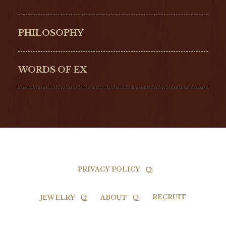
ULYSSE NARDIN
LONGINES
Hamilton
Bell & Ross
PHILOSOPHY
G-SHOCK
EDOX
NORQAIN
BALL
WORDS OF EX
TISSOT
PRIVACY POLICY
RECRUIT
JEWELRY
ABOUT