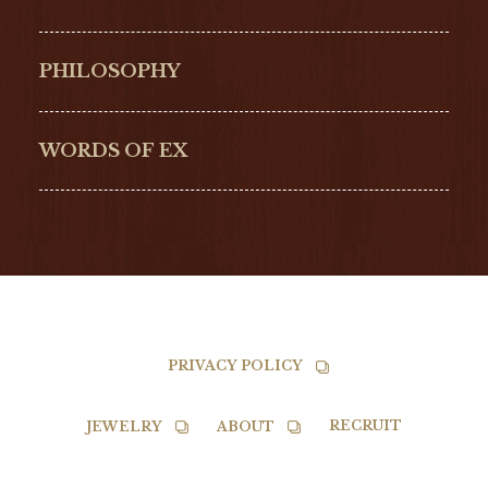
ULYSSE NARDIN
LONGINES
Hamilton
Bell & Ross
PHILOSOPHY
G-SHOCK
EDOX
NORQAIN
BALL
WORDS OF EX
TISSOT
PRIVACY POLICY
RECRUIT
JEWELRY
ABOUT