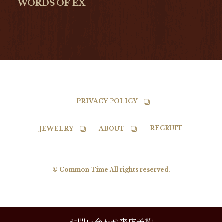
NORQAIN
BALL
WORDS OF EX
TISSOT
PRIVACY POLICY
RECRUIT
JEWELRY
ABOUT
© Common Time All rights reserved.
お問い合わせ来店予約