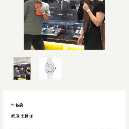
お名前
渡邉.土橋様