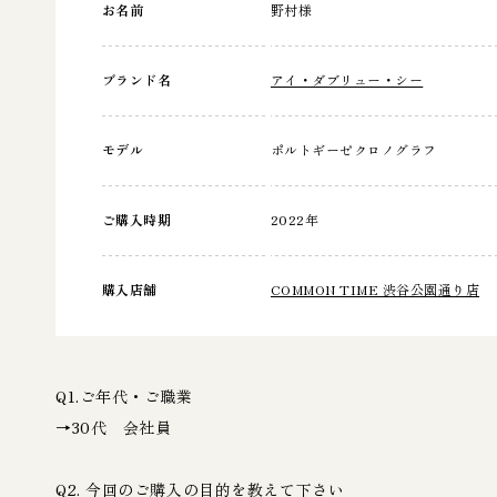
お名前
野村様
ブランド名
アイ・ダブリュー・シー
モデル
ポルトギーゼクロノグラフ
ご購入時期
2022年
購入店舗
COMMON TIME 渋谷公園通り店
Q1.ご年代・ご職業
→30代 会社員
Q2. 今回のご購入の目的を教えて下さい