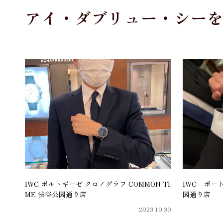
アイ・ダブリュー・シー
IWC ポルトギーゼ クロノグラフ COMMON TI
IWC ポート
ME 渋谷公園通り店
園通り店
2023.10.30