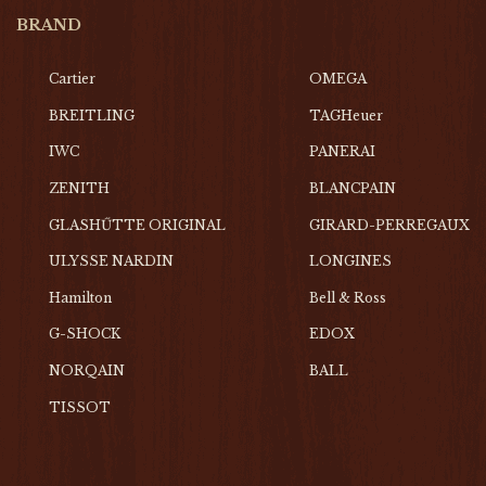
BRAND
Cartier
OMEGA
BREITLING
TAGHeuer
IWC
PANERAI
ZENITH
BLANCPAIN
GLASHŰTTE ORIGINAL
GIRARD-PERREGAUX
ULYSSE NARDIN
LONGINES
Hamilton
Bell & Ross
G-SHOCK
EDOX
NORQAIN
BALL
TISSOT