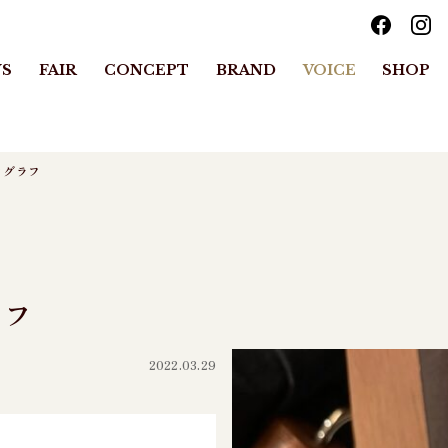
S
FAIR
CONCEPT
BRAND
VOICE
SHOP
ノグラフ
ラフ
2022.03.29