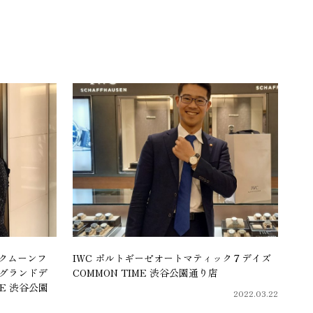
ックムーンフ
IWC ポルトギーゼオートマティック７デイズ
ログランドデ
COMMON TIME 渋谷公園通り店
ME 渋谷公園
2022.03.22