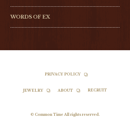
G-SHOCK
EDOX
NORQAIN
BALL
WORDS OF EX
TISSOT
PRIVACY POLICY
RECRUIT
JEWELRY
ABOUT
© Common Time All rights reserved.