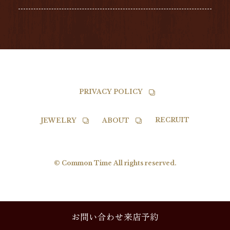
BALL
TISSOT
PRIVACY POLICY
RECRUIT
JEWELRY
ABOUT
© Common Time All rights reserved.
お問い合わせ来店予約