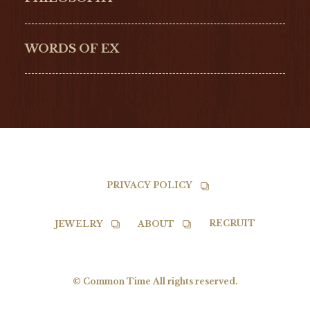
G-SHOCK
EDOX
NORQAIN
BALL
WORDS OF EX
TISSOT
PRIVACY POLICY
RECRUIT
JEWELRY
ABOUT
© Common Time All rights reserved.