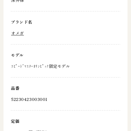
ブランド名
オメガ
モデル
ｽﾋﾟｰﾄﾞﾏｽﾀｰｵﾘﾝﾋﾟｯｸ限定モデル
品番
52230423003001
定価