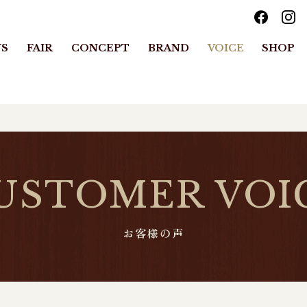
S
FAIR
CONCEPT
BRAND
VOICE
SHOP
USTOMER VOI
お客様の声