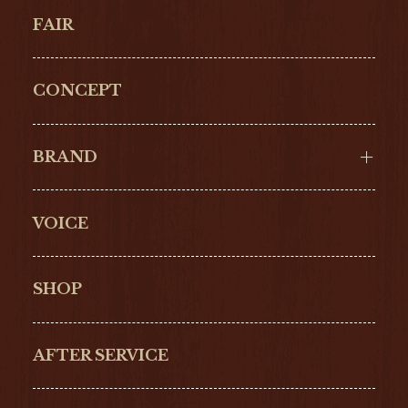
FAIR
CONCEPT
BRAND
VOICE
Cartier
OMEGA
BREITLING
TAGHeuer
SHOP
IWC
PANERAI
ZENITH
BLANCPAIN
AFTER SERVICE
GLASHŰTTE
GIRARD-
ORIGINAL
PERREGAUX