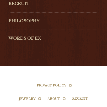
RECRUIT
ULYSSE NARDIN
LONGINES
Hamilton
Bell & Ross
PHILOSOPHY
G-SHOCK
EDOX
NORQAIN
BALL
WORDS OF EX
TISSOT
PRIVACY POLICY
RECRUIT
JEWELRY
ABOUT