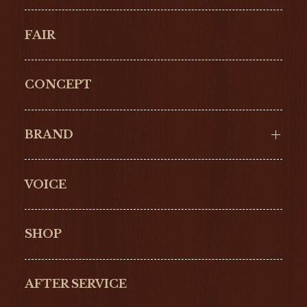
FAIR
CONCEPT
BRAND
VOICE
Cartier
OMEGA
BREITLING
TAGHeuer
SHOP
IWC
PANERAI
ZENITH
BLANCPAIN
AFTER SERVICE
GLASHŰTTE
GIRARD-