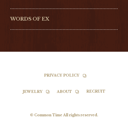
G-SHOCK
EDOX
NORQAIN
BALL
WORDS OF EX
TISSOT
PRIVACY POLICY
RECRUIT
JEWELRY
ABOUT
© Common Time All rights reserved.