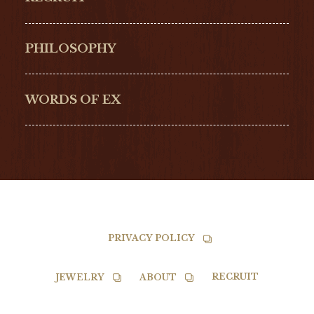
ULYSSE NARDIN
LONGINES
Hamilton
Bell & Ross
PHILOSOPHY
G-SHOCK
EDOX
NORQAIN
BALL
WORDS OF EX
TISSOT
PRIVACY POLICY
RECRUIT
JEWELRY
ABOUT