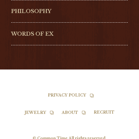
Hamilton
Bell & Ross
PHILOSOPHY
G-SHOCK
EDOX
NORQAIN
BALL
WORDS OF EX
TISSOT
PRIVACY POLICY
RECRUIT
JEWELRY
ABOUT
© Common Time All rights reserved.