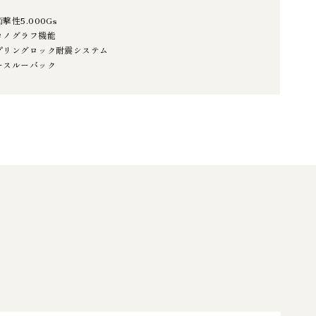
撃性5.000Gs
ロノグラフ機能
プリングロック耐震システム
ースルーバック