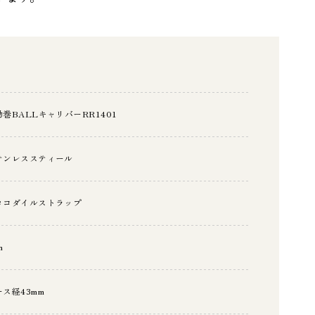
動巻BALLキャリバーRR1401
テンレススティール
ロコダイルストラップ
m
ース経43mm