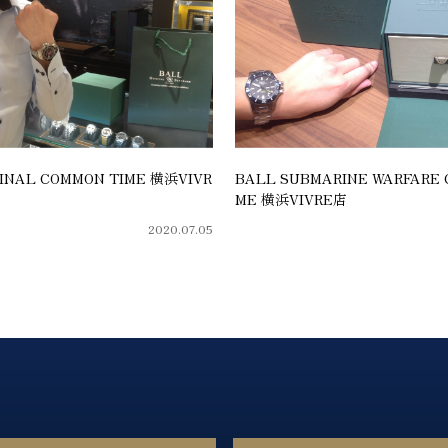
GINAL COMMON TIME 横浜VIVR
BALL SUBMARINE WARFARE 
ME 横浜VIVRE店
2020.07.05