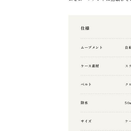
仕様
ムーブメント
自
ケース素材
ス
ベルト
ク
防水
50
サイズ
ケ