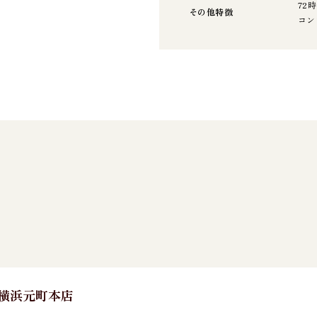
72
その他特徴
コン
E 横浜元町本店