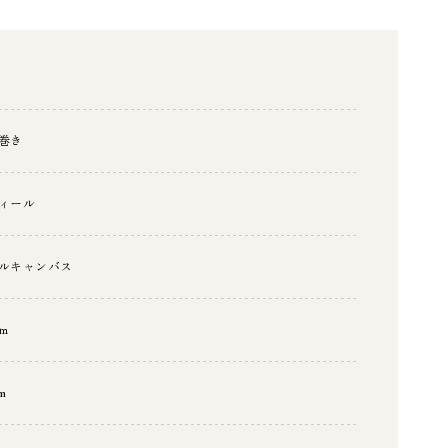
巻き
ィール
ルキャンバス
0ｍ
m