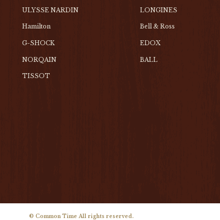
ULYSSE NARDIN
LONGINES
Hamilton
Bell & Ross
G-SHOCK
EDOX
NORQAIN
BALL
TISSOT
© Common Time All rights reserved.