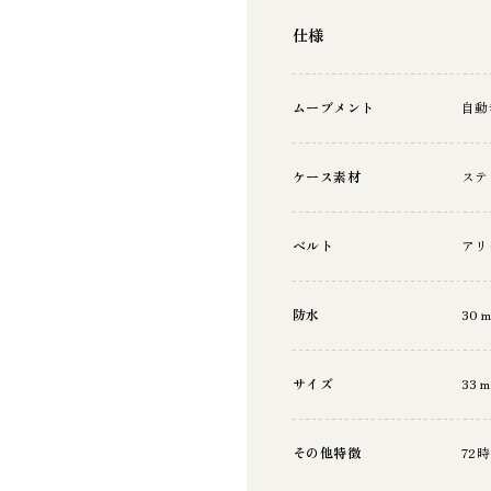
仕様
ムーブメント
自動
ケース素材
ステ
ベルト
アリ
防水
30
サイズ
33
その他特徴
72