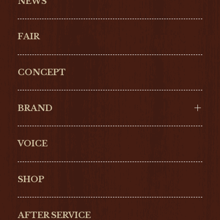
NEWS
FAIR
CONCEPT
BRAND
VOICE
Cartier
OMEGA
BREITLING
TAGHeuer
SHOP
IWC
PANERAI
ZENITH
BLANCPAIN
AFTER SERVICE