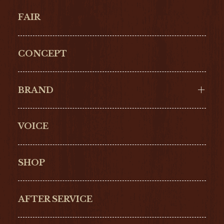
FAIR
CONCEPT
BRAND
VOICE
Cartier
OMEGA
BREITLING
TAGHeuer
SHOP
IWC
PANERAI
ZENITH
BLANCPAIN
AFTER SERVICE
GLASHŰTTE
GIRARD-
ORIGINAL
PERREGAUX