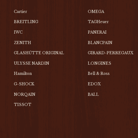
Cartier
OMEGA
BREITLING
TAGHeuer
IWC
PANERAI
ZENITH
BLANCPAIN
GLASHŰTTE ORIGINAL
GIRARD-PERREGAUX
ULYSSE NARDIN
LONGINES
Hamilton
Bell & Ross
G-SHOCK
EDOX
NORQAIN
BALL
TISSOT