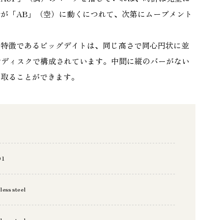
が「AB」（空）に動くにつれて、次第にムーブメント
の特徴であるビッグデイトは、同じ高さで同心円状に並
日付ディスクで構成されています。中間に縦のバーがない
み取ることができます。
01
less steel
less steel