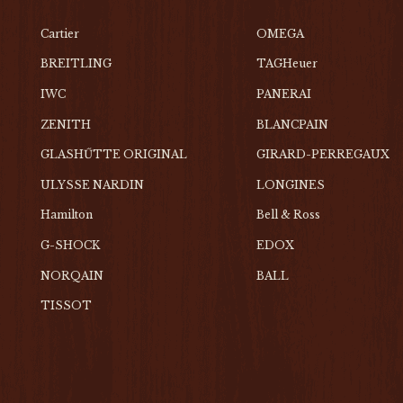
Cartier
OMEGA
BREITLING
TAGHeuer
IWC
PANERAI
ZENITH
BLANCPAIN
GLASHŰTTE ORIGINAL
GIRARD-PERREGAUX
ULYSSE NARDIN
LONGINES
Hamilton
Bell & Ross
G-SHOCK
EDOX
NORQAIN
BALL
TISSOT