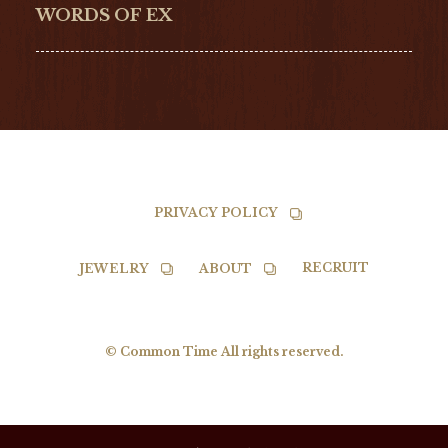
NORQAIN
BALL
WORDS OF EX
TISSOT
PRIVACY POLICY
RECRUIT
JEWELRY
ABOUT
© Common Time All rights reserved.