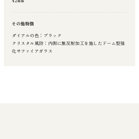
42m m
その他特徴
ダイアルの色 ：ブラッ ク
クリスタル風防 ：内側に無反射加工を施したドーム型強
化サファイアガラ ス