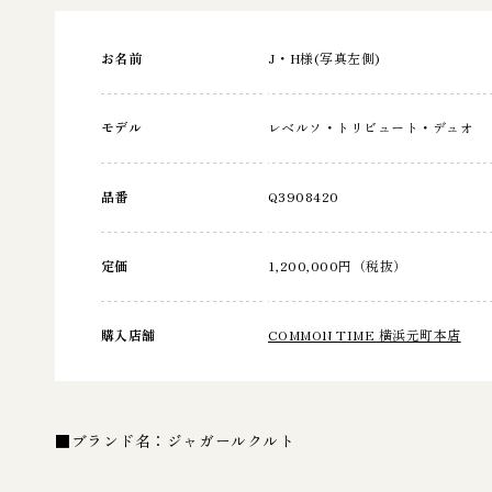
お名前
J・H様(写真左側)
モデル
レベルソ・トリビュート・デュオ
品番
Q3908420
定価
1,200,000円（税抜）
購入店舗
COMMON TIME 横浜元町本店
■ブランド名：ジャガールクルト