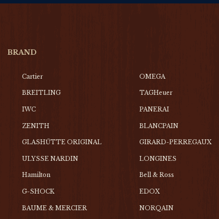
BRAND
Cartier
OMEGA
BREITLING
TAGHeuer
IWC
PANERAI
ZENITH
BLANCPAIN
GLASHŰTTE ORIGINAL
GIRARD-PERREGAUX
ULYSSE NARDIN
LONGINES
Hamilton
Bell & Ross
G-SHOCK
EDOX
BAUME & MERCIER
NORQAIN