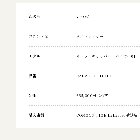
お名前
Y・O様
ブランド名
タグ・ホイヤー
モデル
カレラ キャリバー ホイヤー01
品番
CAR2A1H.FT6101
定価
635,000円（税抜）
購入店舗
COMMON TIME LaLaport 横浜店