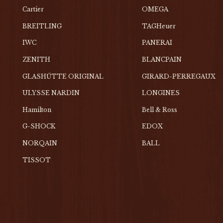
Cartier
OMEGA
BREITLING
TAGHeuer
IWC
PANERAI
ZENITH
BLANCPAIN
GLASHŰTTE ORIGINAL
GIRARD-PERREGAUX
ULYSSE NARDIN
LONGINES
Hamilton
Bell & Ross
G-SHOCK
EDOX
NORQAIN
BALL
TISSOT