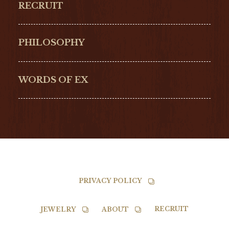
RECRUIT
ULYSSE NARDIN
LONGINES
Hamilton
Bell & Ross
PHILOSOPHY
G-SHOCK
EDOX
NORQAIN
BALL
WORDS OF EX
TISSOT
PRIVACY POLICY
RECRUIT
JEWELRY
ABOUT