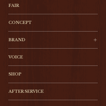
FAIR
CONCEPT
BRAND
VOICE
Cartier
OMEGA
BREITLING
TAGHeuer
SHOP
IWC
PANERAI
ZENITH
BLANCPAIN
AFTER SERVICE
GLASHŰTTE
GIRARD-
ORIGINAL
PERREGAUX