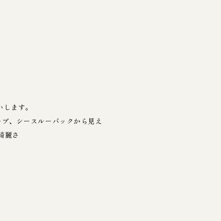
いします。
ーブ、シースルーバックから見え
綺麗さ