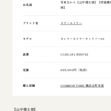
写真左から【山中健太様】【安藤薫
お名前
様】
ブランド名
タグ・ホイヤー
モデル
カレラ・ホイヤーキャリバー01
品番
CAR2A91.BH0742
定価
695,000円（税抜）
購入店舗
COMMON TIME 横浜元町本店
【山中健太様】