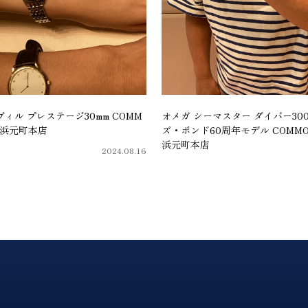
ィル プレステージ30mm COMM
オメガ シーマスター ダイバー30
 横浜元町本店
ズ・ボンド60周年モデル COMMON
浜元町本店
2024.08.16