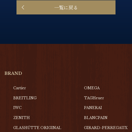
一覧に戻る
BRAND
Cartier
OMEGA
BREITLING
TAGHeuer
IWC
PANERAI
ZENITH
BLANCPAIN
GLASHŰTTE ORIGINAL
GIRARD-PERREGAUX