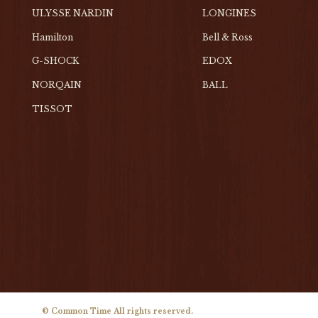
ULYSSE NARDIN
LONGINES
Hamilton
Bell & Ross
G-SHOCK
EDOX
NORQAIN
BALL
TISSOT
© Common Time All rights reserved.