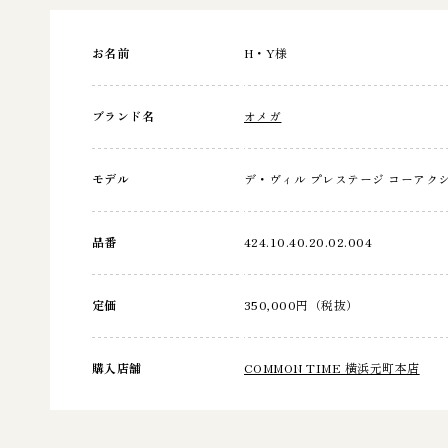
お名前
H・Y様
ブランド名
オメガ
モデル
デ・ヴィル プレステージ コーアクシャ
品番
424.10.40.20.02.004
定価
350,000円（税抜）
購入店舗
COMMON TIME 横浜元町本店