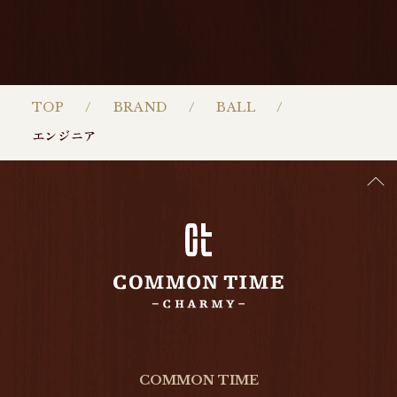
TOP
BRAND
BALL
エンジニア
COMMON TIME