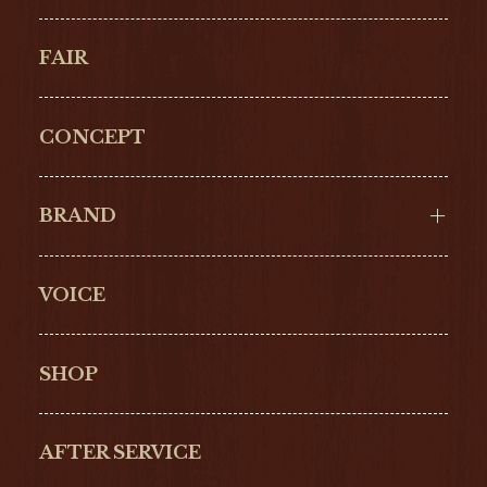
FAIR
CONCEPT
BRAND
VOICE
Cartier
OMEGA
BREITLING
TAGHeuer
SHOP
IWC
PANERAI
ZENITH
BLANCPAIN
AFTER SERVICE
GLASHŰTTE
GIRARD-