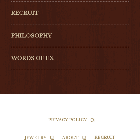
ORIGINAL
PERREGAUX
RECRUIT
ULYSSE NARDIN
LONGINES
Hamilton
Bell & Ross
PHILOSOPHY
G-SHOCK
EDOX
NORQAIN
BALL
WORDS OF EX
TISSOT
PRIVACY POLICY
RECRUIT
JEWELRY
ABOUT