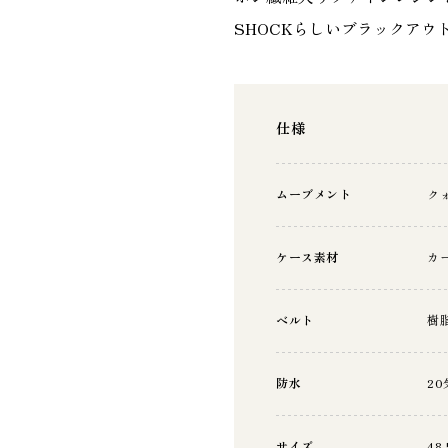
SHOCKらしいブラックアウ
仕様
ムーブメント
ク
ケース素材
カ
ベルト
樹
防水
2
サイズ
48.