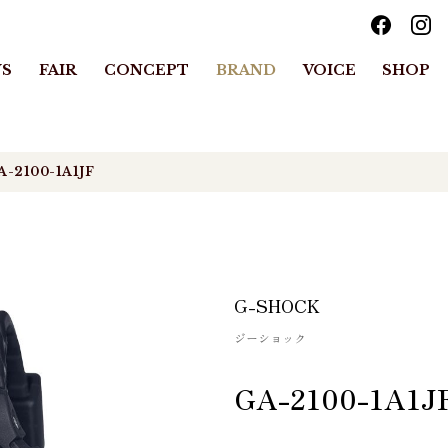
S
FAIR
CONCEPT
BRAND
VOICE
SHOP
A-2100-1A1JF
G-SHOCK
ジーショック
GA-2100-1A1J