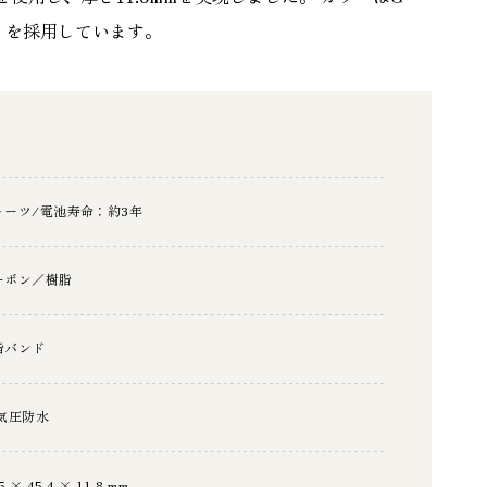
トを採用しています。
ォーツ/電池寿命：約3年
ーボン／樹脂
脂バンド
0気圧防水
5 × 45.4 × 11.8 mm