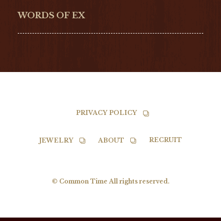
NORQAIN
BALL
WORDS OF EX
TISSOT
PRIVACY POLICY
RECRUIT
JEWELRY
ABOUT
© Common Time All rights reserved.