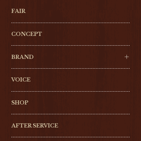
FAIR
CONCEPT
BRAND
VOICE
Cartier
OMEGA
BREITLING
TAGHeuer
SHOP
IWC
PANERAI
ZENITH
BLANCPAIN
AFTER SERVICE
GLASHŰTTE
GIRARD-
ORIGINAL
PERREGAUX