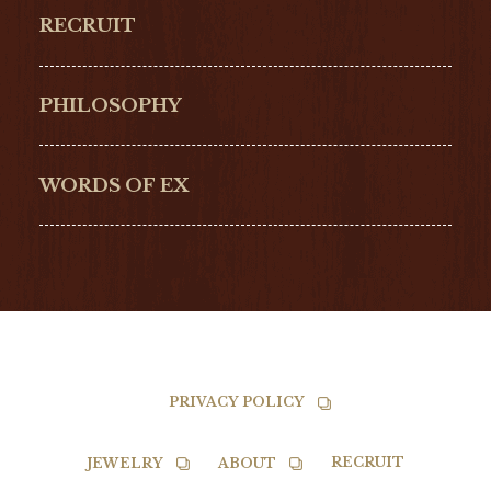
RECRUIT
ULYSSE NARDIN
LONGINES
Hamilton
Bell & Ross
PHILOSOPHY
G-SHOCK
EDOX
NORQAIN
BALL
WORDS OF EX
TISSOT
PRIVACY POLICY
RECRUIT
JEWELRY
ABOUT