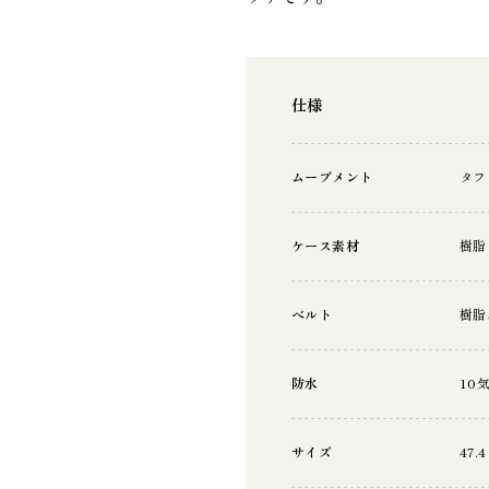
仕様
ムーブメント
タフ
ケース素材
樹脂
ベルト
樹脂
防水
10
サイズ
47.4