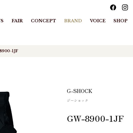
S
FAIR
CONCEPT
BRAND
VOICE
SHOP
8900-1JF
G-SHOCK
ジーショック
GW-8900-1JF