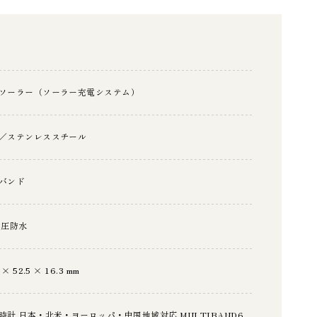
ソーラー（ソーラー充電システム）
／ステンレススチール
バンド
気圧防水
 × 52.5 × 16.3 mm
時計 日本・北米・ヨーロッパ・中国地域対応 MULTIBAND6