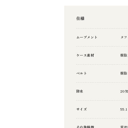
仕様
ムーブメント
タフ
ケース素材
樹脂
ベルト
樹脂
防水
20
サイズ
55.1
その他特徴
電波