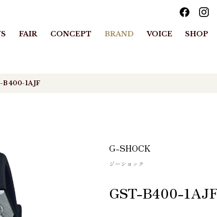
S
FAIR
CONCEPT
BRAND
VOICE
SHOP
-B400-1AJF
G-SHOCK
ジーショック
GST-B400-1AJ