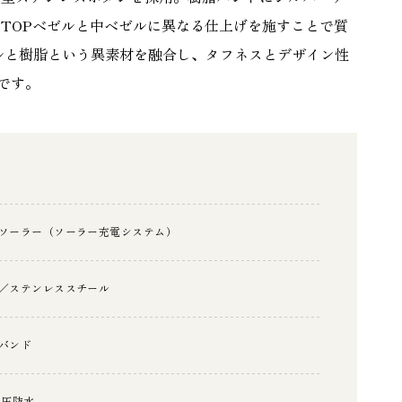
TOPベゼルと中ベゼルに異なる仕上げを施すことで質
ルと樹脂という異素材を融合し、タフネスとデザイン性
ズです。
ソーラー（ソーラー充電システム）
／ステンレススチール
バンド
気圧防水