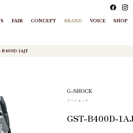
S
FAIR
CONCEPT
BRAND
VOICE
SHOP
-B400D-1AJF
G-SHOCK
ジーショック
GST-B400D-1A