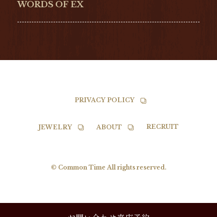
NORQAIN
BALL
WORDS OF EX
TISSOT
PRIVACY POLICY
RECRUIT
JEWELRY
ABOUT
© Common Time All rights reserved.