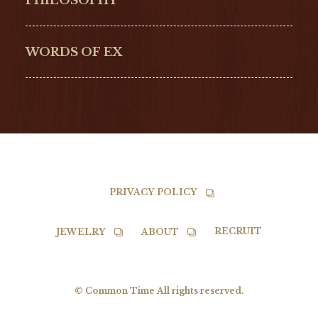
PHILOSOPHY
G-SHOCK
EDOX
NORQAIN
BALL
WORDS OF EX
TISSOT
PRIVACY POLICY
RECRUIT
JEWELRY
ABOUT
© Common Time All rights reserved.