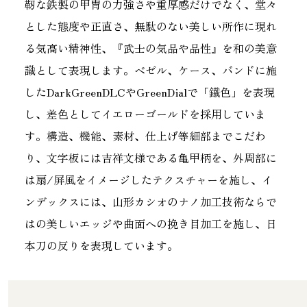
靭な鉄製の甲冑の力強さや重厚感だけでなく、堂々
とした態度や正直さ、無駄のない美しい所作に現れ
る気高い精神性、『武士の気品や品性』を和の美意
識として表現します。ベゼル、ケース、バンドに施
したDarkGreenDLCやGreenDialで「鐵色」を表現
し、差色としてイエローゴールドを採用していま
す。構造、機能、素材、仕上げ等細部までこだわ
り、文字板には吉祥文様である亀甲柄を、外周部に
は扇/屏風をイメージしたテクスチャーを施し、イ
ンデックスには、山形カシオのナノ加工技術ならで
はの美しいエッジや曲面への挽き目加工を施し、日
本刀の反りを表現しています。