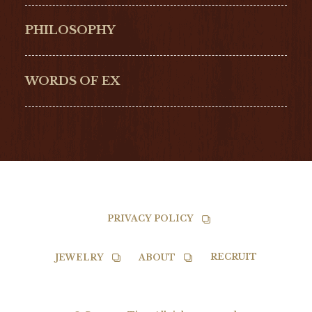
Hamilton
Bell & Ross
PHILOSOPHY
G-SHOCK
EDOX
BAUME &
NORQAIN
WORDS OF EX
MERCIER
BALL
TISSOT
PRIVACY POLICY
RECRUIT
JEWELRY
ABOUT