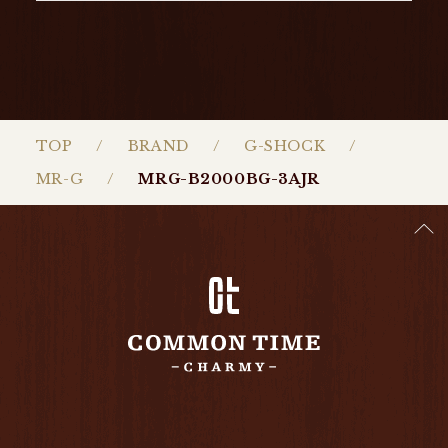
TOP
BRAND
G-SHOCK
MR-G
MRG-B2000BG-3AJR