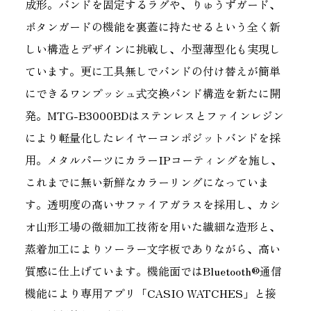
成形。バンドを固定するラグや、りゅうずガード、
ボタンガードの機能を裏蓋に持たせるという全く新
しい構造とデザインに挑戦し、小型薄型化も実現し
ています。更に工具無しでバンドの付け替えが簡単
にできるワンプッシュ式交換バンド構造を新たに開
発。MTG-B3000BDはステンレスとファインレジン
により軽量化したレイヤーコンポジットバンドを採
用。メタルパーツにカラーIPコーティングを施し、
これまでに無い新鮮なカラーリングになっていま
す。透明度の高いサファイアガラスを採用し、カシ
オ山形工場の微細加工技術を用いた繊細な造形と、
蒸着加工によりソーラー文字板でありながら、高い
質感に仕上げています。機能面ではBluetooth®通信
機能により専用アプリ「CASIO WATCHES」と接