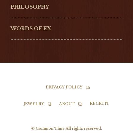
Hamilton
Bell & Ross
PHILOSOPHY
G-SHOCK
EDOX
NORQAIN
BALL
WORDS OF EX
TISSOT
PRIVACY POLICY
RECRUIT
JEWELRY
ABOUT
© Common Time All rights reserved.