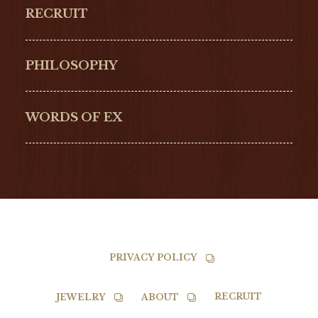
RECRUIT
ULYSSE NARDIN
LONGINES
Hamilton
Bell & Ross
PHILOSOPHY
G-SHOCK
EDOX
NORQAIN
BALL
WORDS OF EX
TISSOT
PRIVACY POLICY
RECRUIT
JEWELRY
ABOUT