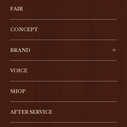
FAIR
CONCEPT
BRAND
VOICE
Cartier
OMEGA
BREITLING
TAGHeuer
SHOP
IWC
PANERAI
ZENITH
BLANCPAIN
AFTER SERVICE
GLASHŰTTE
GIRARD-
ORIGINAL
PERREGAUX